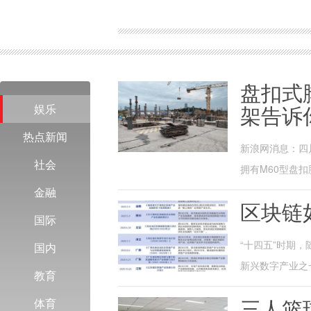
盘扣式
娱乐
架告诉
热点新闻
新浪网消息：四
社会
拥有M60型盘扣脚
金融
区块链
国际
“十四五”时期
国内
新兴数字产业之
教育
三人篮
体育