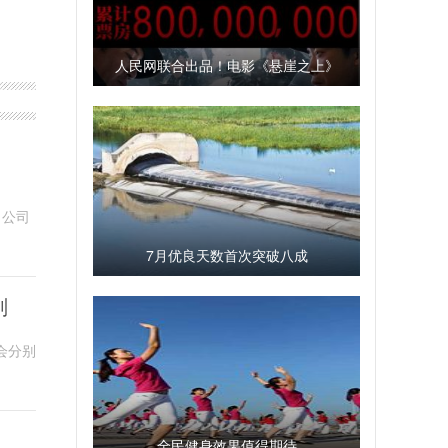
人民网联合出品！电影《悬崖之上》
票房破8亿
！
。公司
7月优良天数首次突破八成
剂
会分别
全民健身效果值得期待