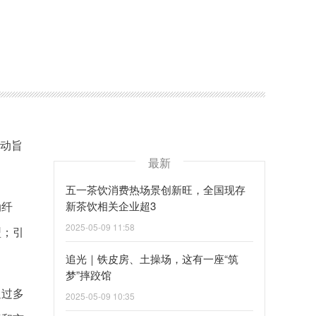
活动旨
最新
五一茶饮消费热场景创新旺，全国现存
动纤
新茶饮相关企业超3
2025-05-09 11:58
型；引
追光｜铁皮房、土操场，这有一座“筑
梦”摔跤馆
通过多
2025-05-09 10:35