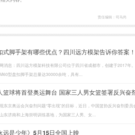
责任编辑：司马尚
扣式脚手架有哪些优点？四川远方模架告诉你答案
网消息：四川远方模架科技有限公司位于四川省成都市，创建于2017年
M60型盘扣脚手架总量达30000余吨，具有...
人篮球将首登奥运舞台 国家三人男女篮签署反兴奋
现东京奥运会兴奋剂问题“零出现”的目标，近日，中国篮协反兴奋剂委员
山东济南和上海崇明训练基地，为国家三人男、女...
永远是少年》5月15日全国上映