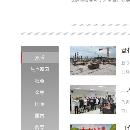
盘
娱乐
新浪
热点新闻
拥有
社会
三
金融
为实
国际
前往
国内
《
教育