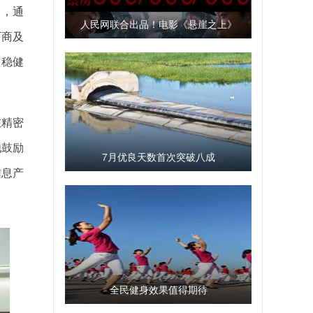
向，通
人民网联合出品！电影《悬崖之上》
厂商及
票房破8亿
了稳健
在精密
他鼓励
7月优良天数首次突破八成
信息产
全民健身效果值得期待