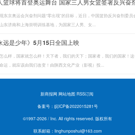
人篮球将首登奥运舞台 国家三人男女篮签署反兴奋
现东京奥运会兴奋剂问题“零出现”的目标，近日，中国篮协反兴奋剂委员
山东济南和上海崇明训练基地，为国家三人男、女...
永远是少年》5月15日全国上映
怎么样，国家就怎么样！天下者，我们的天下；国家者，我们的国家！这
命运，就应该由我们改变！由陕西文化产业（影视）投...
新商报网
网站地图
RSS订阅
备案号：
皖ICP备2022015281号
©1997-
2026
/
Inc. All rights reserved. 版权所有
联系邮箱：linghunposhui@163.com