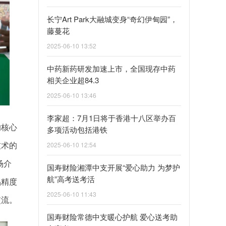
长宁Art Park大融城变身“奇幻伊甸园”，
藤蔓花
2025-06-10 13:52
中药新药研发加速上市，全国现存中药
相关企业超84.3
2025-06-10 13:46
李家超：7月1日将于香港十八区举办百
的核心
多项活动包括港铁
技术的
2025-06-10 12:54
场介
国寿财险湘潭中支开展“爱心助力 为梦护
航”高考送考活
品精度
2025-06-10 11:43
交流。
国寿财险常德中支暖心护航 爱心送考助