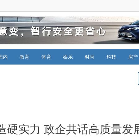
国内
教育
体育
娱乐
时尚
科技
房产
造硬实力 政企共话高质量发