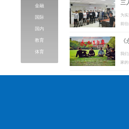
三
金融
为实
国际
前往
国内
《
教育
体育
我们
家的