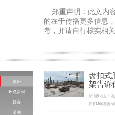
郑重声明：此文内
的在于传播更多信息
考，并请自行核实相
盘扣式
娱乐
架告诉
热点新闻
新浪网消息：四
社会
拥有M60型盘扣脚
金融