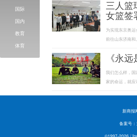
三人篮
国际
女篮签
国内
为实现东京奥运
教育
前往山东济南和
体育
《永远
我们怎么样，国
家的命运，就应
新商报
备案号：
©1997-
2026
/
In